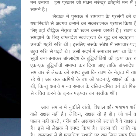
मन बनाया। इस प्रकार जो मंथन नरेन्द्र कोहली मन में हु
सामने है।
लेखक ने पुस्तक में रामायण के प्रसंगों को वर्तम
यथास्थिति से अवगत कराने का सकारात्मक प्रयास किया ह
लिए वहां बौद्धिक नेतृत्व को खत्म करना जरूरी है। रावण 
समझाने के लिए बांग्लादेश स्वतंत्रता के युद्ध का उदाहरण द
उनकी गहरी रुचि थी। इसलिए उसके संबंध में समाचार-पत्रों
बहुत रुचि से पढ़ते थे। उसी संदर्भ में समाचार छपा था कि 
सूची बना-बनाकर बांग्लादेश के बुद्धिजीवियों की हत्या कर
एक-एक बुद्धिजीवी समाप्त कर दिया जाए ताकि बांग्लादेश
समाचार से लेखक को स्पष्ट हुआ कि रावण के नेतृत्व में रा
रहे थे। अब तक ऋषियों के वध की घटनाएं, राक्षसों की क
थीं, किन्तु अब वे मानव समाज के दलित-दमित वर्ग को पिछड़
से वंचित करने के क्रूर षड्यंत्र का प्रतीक थीं।
आज समाज में नुकीले दांतों, विशाल और भयाभय शर
वाले राक्षस नहीं है। लेकिन, राक्षस तो हैं ही। जो धर्म 
पालन नहीं करते, गरीब और असहाय को सताते हैं वे राक्षस 
हैं। इसे भी लेखक ने स्पष्ट किया है। राक्षस की जाति नह
है। रामकथा में ही एकाधिक स्थानों पर राम जिस समय कि