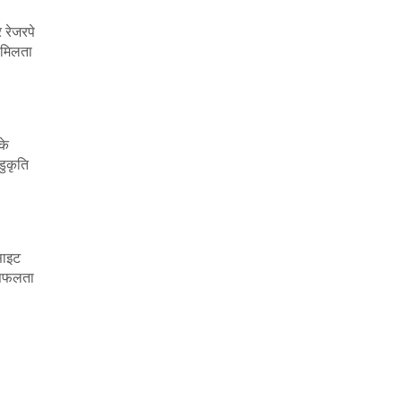
 रेजरपे
 मिलता
के
डुकृति
साइट
ं सफलता