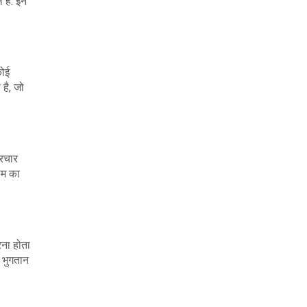
 हैं. इन
कोई
है, जो
्रचार
ाम का
रना होता
 भुगतान