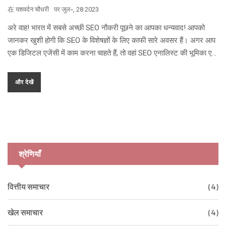
在
यशवर्दन चौधरी
पर
जुल॰, 28 2023
अरे वाह! भारत में सबसे अच्छी SEO नौकरी पूछने का आपका धन्यवाद! आपको
जानकर खुशी होगी कि SEO के विशेषज्ञों के लिए काफी सारे अवसर हैं। अगर आप
एक डिजिटल एजेंसी में काम करना चाहते हैं, तो वहां SEO एनालिस्ट की भूमिका एक
बड़ी हिट हो सकती है। वैसे, एक फ्रीलांस SEO कंसल्टेंट बनना भी एक बहुत ही
मजेदार और लाभदायक विकल्प हो सकता है। लेकिन अगर आपको बड़ी ब्रांड्स के
और देखें
साथ काम करना पसंद है, तो एक SEO मैनेजर या SEO डायरेक्टर की भूमिका
आपके लिए बेहतरीन हो सकती है। तो आइए, SEO जगत में अपना करियर बनाने की
जादुई दुनिया में घुसें।
श्रेणियाँ
वित्तीय समाचार
(4)
खेल समाचार
(4)