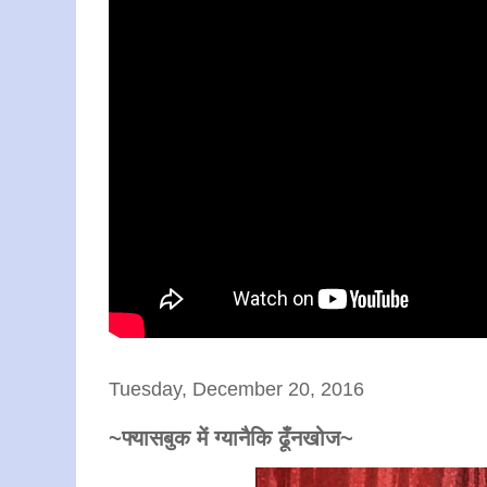
Tuesday, December 20, 2016
~फ्यासबुक में ग्यानैकि ढूँनखोज~