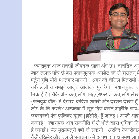
फ्यासबुक आज मनखी जीवनक् खास अंग छ। नानतिन आपण इस
ब्याव तलक पाँच छै बेरा फ्यासबुकाक् अपडेट क्वे लै हालतन् में 
पटूँण हुणि भौतै मधतगार माननी। अगर क्वे चेलिल मितरामी अनुर
करि हाली त समझो आदुक आंदोलन पुर हैगो। फ्यासबुकल लोग
निकाई है। यैकै वील कतू लोग फोटूग्राफर त कतू लोग ले
{फेसबुक वॉल} में देखछा कविता,शायरी और दरशन देखण ह
लोग के नि करनै? अस्पताव में खून दिण बखत,शहरैकि सा
जबरदस्ती पैंस फुकिबेर घूमण {हॉलीडे} हूँ जानई। आफी आप
करनई। फ्यासबुक आब राजनीति में लै भौतै खास भूमिका निभू
है जानई। यैल मुख्यमंत्री बणीं जै सकनौ। अरविंद केजरीव
कैंईं देखिबेर और दल लै फ्यासबुक में आपण दांव अजमूण ला