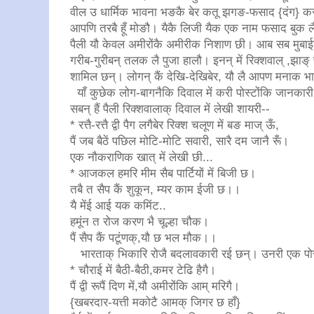
वील उ धार्मिक भावना भङकै बेर कतू झगङ-फसाद {दंग} करूँ
आपणि तरबै हूँ मोङौ। यैकै लिजी यैक एक नाम फसाद बुक लै ध
पैली यौ केवल अमीरोंकै अमीरीक निशाण छी। आब सब मुबाईलन् 
गरीब-गुरीबन् तलक लै पुजा हालौ। इनन् में रिक्शवाल् ,झाङ
शामिल छन्। लोगन् कैं देखि-देखिबेर, यौ लै आपण मनाक 
याँ कुछेक लोग-बागनैकि दिवाल में करी पोस्टोंकि जानकारी
सबन् हैं पैली रिक्शवालाक् दिवाल में लेखी शायरी--
* रत्तै-रत्तै द्वी पैग लगैबेर रिक्श चलूण में बङ माज् ऊँ,
पैं जब बैठें पछिल मोटि-मोटि सवारी, सारै दम जानै रूँ।
एक नौकराणिक खात् में लेखी छी...
* आजकल हमरि मीम सैब पार्टियों में बिजी छ।
तबै त सैप कैं शुकून, म्यर काम ईजी छ।।
यै मेंई आई यक कमिंट..
हमूंन त रोज करण भै चूल्हा चौक।
पैं सैप कैं पटूंणक्,यौ छ भल मौक।।
भारताक् भिकारि रोजै बदलावकारी रई छन्। उनरी एक पोस
* चौराई में बैठी-बैठी,कमर टेढि हैगै।
पैं द्वी रूपैं दिण में,यौ अमीरोंकि आम् मरिगै।
{खबरदार-यत्ती मकोटै आमक् जिगर छ हाँ}