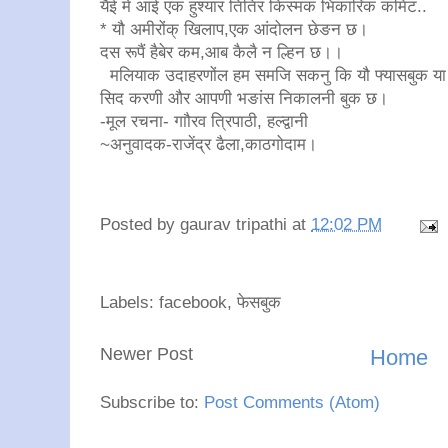
यैई में आई एक हुश्यार तितिर किस्मक भिकारिक कमिंट..
* यौ अमीरोंक् खिलाप,एक आंदोलन छेङन छ।
दस रूपैं हैबेर कम,आब कैलै न ल्हिन छ।।
मलियाक उदाहरणोंल हम समजि सकनु कि यौ फ्यासबुक या फस
सिद करणी और आपणी भङांस निकालनी बुक छ।
-मूल रचना- गाौरव ‌त्रिपाठी, हल्‍द्वानी
~अनुवादक-राजेंद्र ढैला,काठगोदाम।
Posted by
gaurav tripathi
at
12:02 PM
Labels: ‌facebook, फेसबुक
Newer Post
Home
Subscribe to:
Post Comments (Atom)