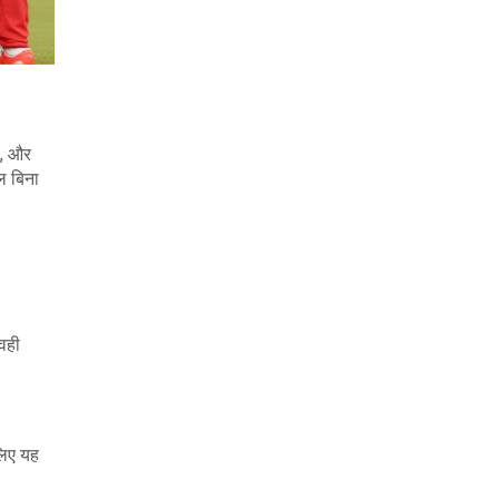
ै, और
ल बिना
 वही
लिए यह