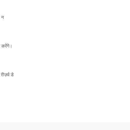
त न
 करेंगे।
ज़र्व डे