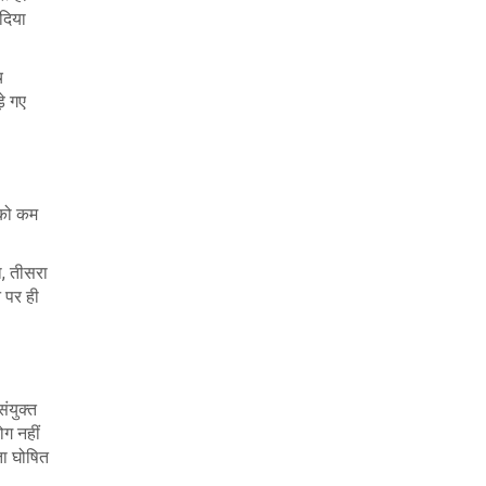
दिया
च
़े गए
 को कम
ा, तीसरा
न पर ही
संयुक्त
ोग नहीं
ता घोषित