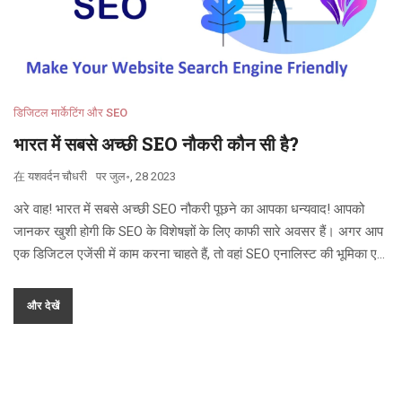
डिजिटल मार्केटिंग और SEO
भारत में सबसे अच्छी SEO नौकरी कौन सी है?
在
यशवर्दन चौधरी
पर
जुल॰, 28 2023
अरे वाह! भारत में सबसे अच्छी SEO नौकरी पूछने का आपका धन्यवाद! आपको
जानकर खुशी होगी कि SEO के विशेषज्ञों के लिए काफी सारे अवसर हैं। अगर आप
एक डिजिटल एजेंसी में काम करना चाहते हैं, तो वहां SEO एनालिस्ट की भूमिका एक
बड़ी हिट हो सकती है। वैसे, एक फ्रीलांस SEO कंसल्टेंट बनना भी एक बहुत ही
मजेदार और लाभदायक विकल्प हो सकता है। लेकिन अगर आपको बड़ी ब्रांड्स के
और देखें
साथ काम करना पसंद है, तो एक SEO मैनेजर या SEO डायरेक्टर की भूमिका
आपके लिए बेहतरीन हो सकती है। तो आइए, SEO जगत में अपना करियर बनाने की
जादुई दुनिया में घुसें।