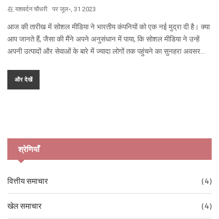
在
यशवर्दन चौधरी
पर
जुल॰, 31 2023
आज की तारीख में सोशल मीडिया ने भारतीय कंपनियों को एक नई मुद्रा दी है। क्या
आप जानते हैं, जैसा की मैंने अपने अनुसंधान में पाया, कि सोशल मीडिया ने उन्हें
अपनी उत्पादों और सेवाओं के बारे में ज्यादा लोगों तक पहुंचने का सुनहरा अवसर
प्रदान किया है। उदाहरण स्वरूप, अब हमें गूगल या टीवी पर विज्ञापन देखने की
जरूरत नहीं है, फेसबुक या ट्विटर पर ही हमें हमारी इच्छाओं का सामान मिल जाता
और देखें
है। और यदि किसी कंपनी का उत्पाद आपको पसंद आता है, तो आप उसे 'लाइक' या
'शेयर' करके अपने दोस्तों के साथ भी साझा कर सकते हैं। अरे वाह, क्या बात है!
यही तो है सोशल मीडिया की शक्ति!
श्रेणियाँ
वित्तीय समाचार
(4)
खेल समाचार
(4)