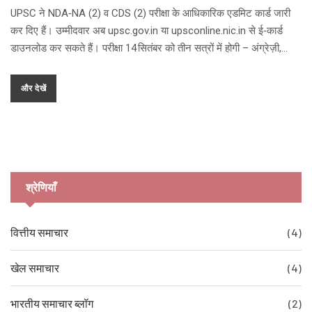
UPSC ने NDA‑NA (2) व CDS (2) परीक्षा के आधिकारिक एडमिट कार्ड जारी
कर दिए हैं। उम्मीदवार अब upsc.gov.in या upsconline.nic.in से ई‑कार्ड
डाउनलोड कर सकते हैं। परीक्षा 14 सितंबर को तीन सत्रों में होगी – अंग्रेज़ी,
सामान्य ज्ञान और बेसिक मैथेमेटिक्स। एंट्री के लिये कार्ड जरूरी है, इसलिए सभी
डेटा की दोबारा जाँच अवश्य करें।
और देखें
श्रेणियाँ
वित्तीय समाचार
(4)
खेल समाचार
(4)
भारतीय समाचार ब्लॉग
(2)