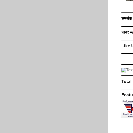
समर्थक
सादर ब्
Like 
Total
Featu