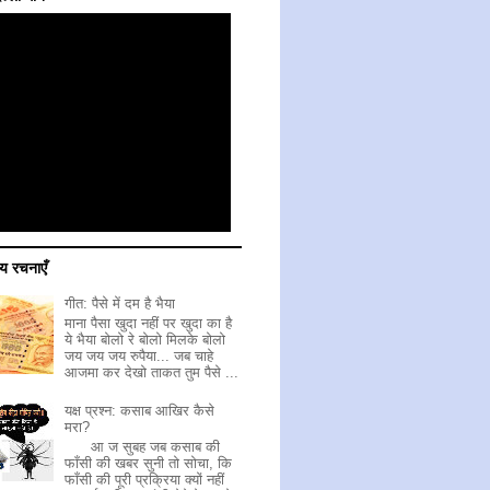
य रचनाएँ
गीत: पैसे में दम है भैया
माना पैसा खुदा नहीं पर खुदा का है
ये भैया बोलो रे बोलो मिलके बोलो
जय जय जय रुपैया... जब चाहे
आजमा कर देखो ताकत तुम पैसे ...
यक्ष प्रश्न: कसाब आखिर कैसे
मरा?
आ ज सुबह जब कसाब की
फाँसी की खबर सुनी तो सोचा, कि
फाँसी की पूरी प्रक्रिया क्यों नहीं