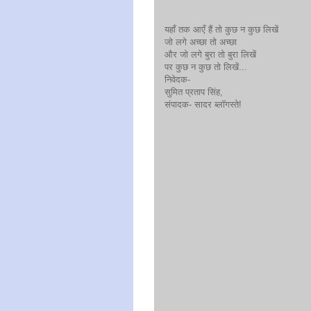
यहाँ तक आएँ हैं तो कुछ न कुछ लिखें
जो लगे अच्छा तो अच्छा
और जो लगे बुरा तो बुरा लिखें
पर कुछ न कुछ तो लिखें...
निवेदक-
सुमित प्रताप सिंह,
संपादक- सादर ब्लॉगस्ते!