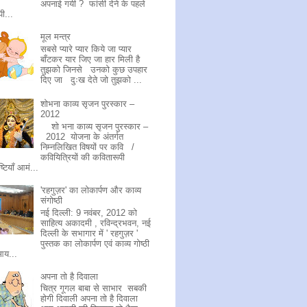
अपनाई गयी ? फांसी देने के पहले
ी...
मूल मन्त्र
सबसे प्यारे प्यार किये जा प्यार
बाँटकर यार जिए जा हार मिली है
तुझको जिनसे उनको कुछ उपहार
दिए जा दुःख देते जो तुझको ...
शोभना काव्य सृजन पुरस्कार –
2012
शो भना काव्य सृजन पुरस्कार –
2012 योजना के अंतर्गत
निम्नलिखित विषयों पर कवि /
कवियित्रियों की कवितारूपी
ष्टियाँ आमं...
'रहगुज़र' का लोकार्पण और काव्य
संगोष्ठी
नई दिल्ली: 9 नवंबर, 2012 को
साहित्य अकादमी , रविन्द्रभवन, नई
दिल्ली के सभागार में ' रहगुज़र '
पुस्तक का लोकार्पण एवं काव्य गोष्ठी
आय...
अपना तो है दिवाला
चित्र गूगल बाबा से साभार सबकी
होगी दिवाली अपना तो है दिवाला