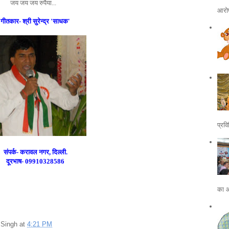
जय जय जय रुपैया...
आरोप
गीतकार- श्री सुरेन्द्र 'साधक'
प्रवि
संपर्क- करावल नगर, दिल्ली.
दूरभाष- 09910328586
का 
p Singh
at
4:21 PM