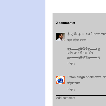
2 comments:
ई. प्रदीप कुमार साहनी
November
बहुत बढ़िया रचना |
ஜ●▬▬ஜ۩۞۩ஜ▬▬●ஜ
ब्लॉग जगत में नया "दीप"
ஜ●▬▬ஜ۩۞۩ஜ▬▬●ஜ
Reply
Ratan singh shekhawat
No
बढ़िया रचना
Reply
Add comment