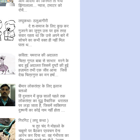
आम आदमी की किस्मत तो भैया
झिंगालाला... प्याज, टमाटर को
रोयें...
लघुकथाः ठलुआगीरी
दे श-समाज के लिए कुछ कर
गुजरने का जुनून उस पर इस तरह
सवार रहता था कि उसे अपने बारे में
सोचने का कभी वक्त ही नहीं मिल
पाता थ...
कविता: यमराज की अदालत
चित्र गूगल बाबा से साभार मरने के
बाद हुई अदालत जिसमें दुष्टों की हुई
हज़ामत तभी एक जीव आया जिसे
देख चित्रगुप्त का मन हर्षा...
बीमार लोकतंत्र के लिए इलाज
बताओ
हिं दुस्तान में कुछ सालों पहले तक
लोकतंत्र का युद्ध वैचारिक धरातल
पर लड़ा जाता है, जिसमें व्यक्तिगत
दुश्मनी का कोई नाम नहीं होता ...
गिरगिट ( लघु कथा )
च तुर चंद ने मोहल्ले के
चबूतरे पर बैठकर प्रवचन देना
आरंभ कर दिया था. वह गंभीरता का