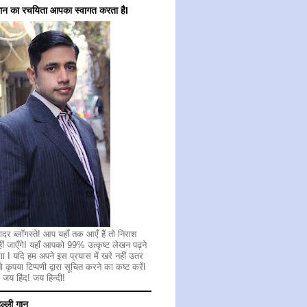
गान का रचयिता आपका स्वागत करता हैI
ादर ब्लॉगस्ते! आप यहाँ तक आएँ हैं तो निराश
ीं जाएँगेI यहाँ आपको 99% उत्कृष्ट लेखन पढ़ने
गा I यदि हम अपने इस प्रयास में खरे नहीं उतर
 तो कृपया टिप्पणी द्वारा सूचित करने का कष्ट करेंI
 जय हिंद! जय हिन्दी!
िल्ली गान