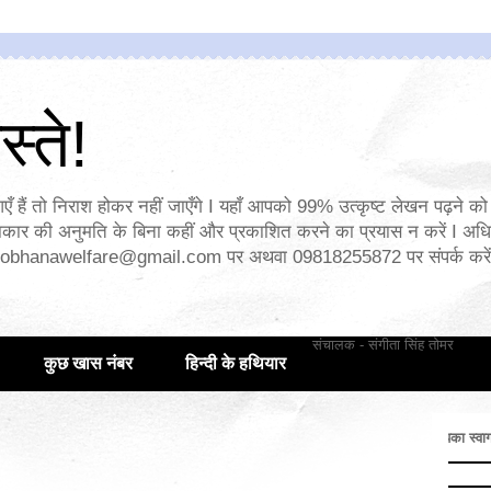
्ते!
एँ हैं तो निराश होकर नहीं जाएँगे I यहाँ आपको 99% उत्कृष्ट लेखन पढ़ने को 
ार की अनुमति के बिना कहीं और प्रकाशित करने का प्रयास न करें I अध
obhanawelfare@gmail.com
पर अथवा 09818255872 पर संपर्क करें I
संचालक - संगीता सिंह तोमर
कुछ खास नंबर
हिन्दी के हथियार
सादर ब्लॉगस्ते पर आपका स्वागत है