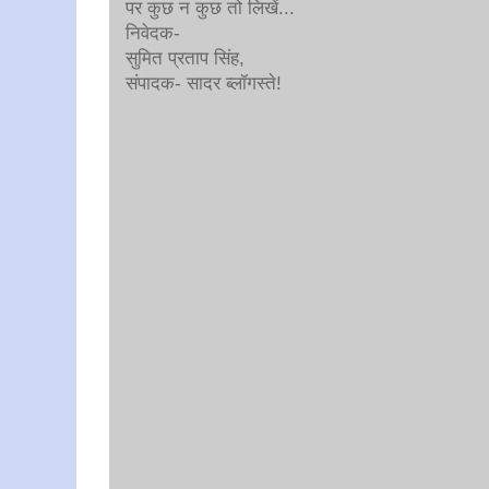
पर कुछ न कुछ तो लिखें...
निवेदक-
सुमित प्रताप सिंह,
संपादक- सादर ब्लॉगस्ते!