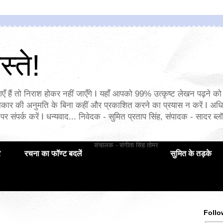
्ते!
एँ हैं तो निराश होकर नहीं जाएँगे I यहाँ आपको 99% उत्कृष्ट लेखन पढ़ने को 
ार की अनुमति के बिना कहीं और प्रकाशित करने का प्रयास न करें I अध
पर संपर्क करें I धन्यवाद... निवेदक - सुमित प्रताप सिंह, संपादक - सादर ब्लॉ
संचालक - संगीता सिंह तोमर
र
रचना का फॉण्ट बदलें
सुमित के तड़के
Follo