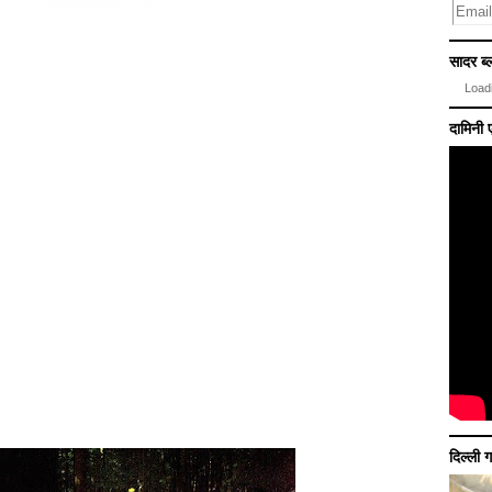
सादर ब्ल
Loadi
दामिन
दिल्ली 