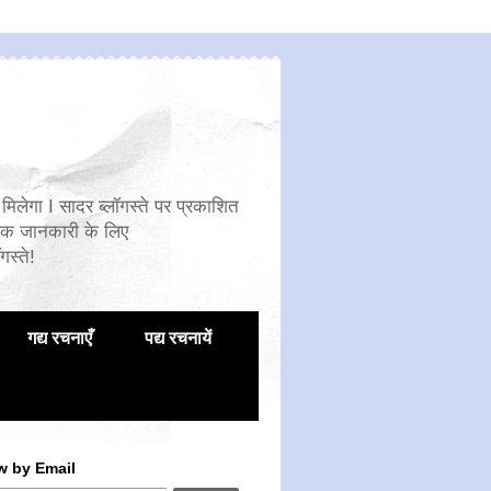
मिलेगा I सादर ब्लॉगस्ते पर प्रकाशित
िक जानकारी के लिए
गस्ते!
गद्य रचनाएँ
पद्य रचनायें
w by Email