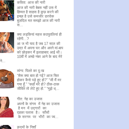
कविता: आज की नारी
आज की नारी बेबस नहीं उस में
हिम्मत है साहस है कुछ करने की
इच्छा है उसे कमजोर डरपोक
बुज़दिल मत समझो आज की नारी
स...
क्या लड़कियां महज कठपुतलियां ही
रहेंगी...?
आ ज भी याद है जब 17 साल की
उम्र में अपना घर और अपने मां-बाप
को छोड़कर मैं इलाहाबाद आई थी।
10वीं में अच्छे नंबर आने के बाद मेरे
ने...
व्यंग्य: पिल्ले का दुःख
“शेरू क्या बात हो गई? आज चित
होकर कैसे पड़े हुए हो?” “जी मैं मर
गया हूँ.” “कहाँ मरे हो? ठीक-ठाक
जीवित तो लेटे हुए हो.” “मुझे ध्...
गीत: नेह का उजास
अपनों के संगम में नेह का उजास
है मन में उद्गारों का
दहका पलास है। साँसों
के सरगम पर भौरों का ज्व...
क़दमों के निशाँ