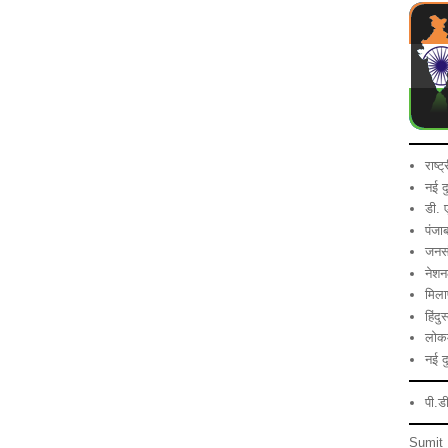
राष्ट
नई द
डी. 
पंजा
जनसं
नेशन
मिला
हिंदु
लोकम
नई द
पी.ड
Sumit 