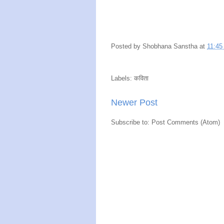
Posted by
Shobhana Sanstha
at
11:45
Labels: कविता
Newer Post
Subscribe to: Post Comments (Atom)