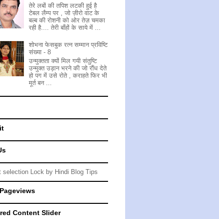
तेरे लबों की तपिश लटकी हुई है
टेबल लैम्प पर , जो ज़ीरो वाट के
बल्ब की रोशनी को ओर तेज़ चमका
रही है.... तेरी बाँहों के साये में ...
शोभना फेसबुक रत्न सम्मान प्रविष्टि
संख्या - 8
उन्मुक्तता क्यों मिल गयी संतुष्टि
उन्मुक्त उड़ान भरने की जो रौंध देते
हो पग में उसे रोते , कराहते फिर भी
मूर्त बन ...
it
Us
 Pageviews
red Content Slider