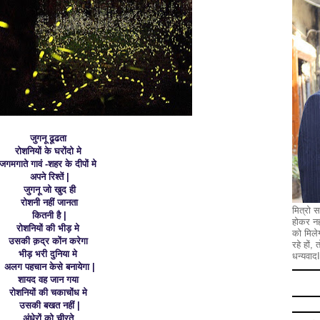
जुगनू ढूढता
रोशनियों के घरोंदो मे
जगमगाते गावं -शहर के दीपों मे
अपने रिश्तें |
जुगनू जो खुद ही
रोशनी नहीं जानता
मित्रो स
कितनी है |
होकर नह
रोशनियों की भीड़ मे
को मिले
उसकी क़द्र कोंन करेगा
रहे हों,
भीड़ भरी दुनिया मे
धन्यवादI
अलग पहचान केसे बनायेगा |
शायद वह जान गया
रोशनियों की चकाचोंध मे
उसकी बखत नहीं |
अंधेरों को चीरते