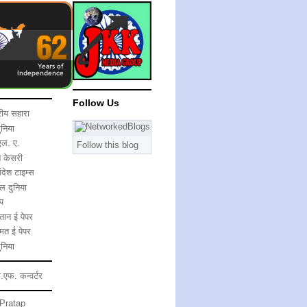
Follow Us
्रीय सहारा
ुनिया
एल. ए.
Follow this blog
ब केसरी
देश टाइम्स
ल दुनिया
प
स्तान ई पेपर
त ई पेपर
ुनिया
ी.एफ. कन्वर्टर
Pratap