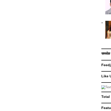
समर्थक
Feedj
Like 
Total
Featu