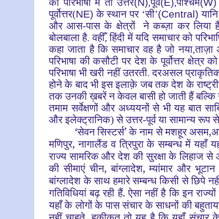
की परिभाषा में तो उत्तर
(N)
,पूर्व
(E)
,पश्चिम
(W)
पूर्वोत्तर(
NE)
के स्थान पर ‘सी’
(Central)
यानि
और आस-पास के क्षेत्रों ने कब्ज़ा कर लिया है
बोलबाला है. वहीँ, हिंदी में यदि समाचार को परिभ
कहा जाता है कि समाचार वह है जो नया,ताज़
परिभाषा की कसौटी पर देश के पूर्वोत्तर क्षेत्र 
परिभाषा भी खरी नहीं उतरती. दरअसल प्राकृतिक 
होने के बाद भी इस इलाक़े जब तक देश के राष्ट्
तक उनकी ख़बरें न केवल बासी हो जाती हैं बल्कि
तमाम सर्वेक्षणों और अध्ययनों से भी यह बात साब
और इलेक्ट्रानिक) से उत्तर-पूर्व या सामान्य रूप से 
‘सेवन सिस्टर्स’ के नाम से मशहूर असम,अरु
मणिपुर, नागालैंड व त्रिपुरा के सम्बन्ध में यहाँ यह
राज्य सामरिक और देश की सुरक्षा के लिहाज से अत
की सीमाएं चीन, बांग्लादेश, म्यांमार और भूटान
बांग्लादेश के साथ हमारे सम्बन्ध किसी से छिपे नहीं
गतिविधियां बढ़ रही हैं. ऐसा नहीं है कि इन राज्यो
यहाँ के लोगों के पास संचार के साधनों की बहुत
नहीं चाहते. हकीक़त तो यह है कि यहाँ संचार 