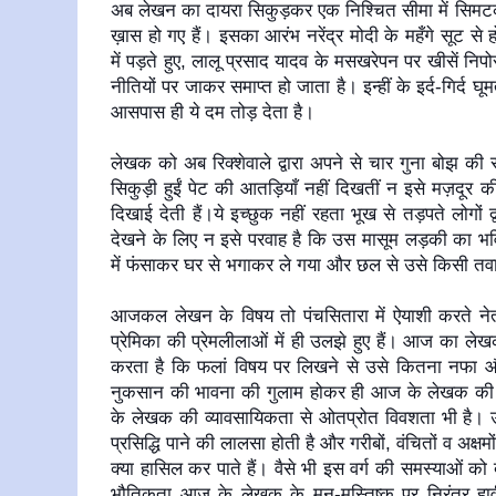
अब लेखन का दायरा सिकुड़कर एक निश्चित सीमा में सिम
ख़ास हो गए हैं। इसका आरंभ नरेंद्र मोदी के महँगे सूट से 
में पड़ते हुए, लालू प्रसाद यादव के मसखरेपन पर खीसें निपो
नीतियों पर जाकर समाप्त हो जाता है। इन्हीं के इर्द-गिर्द घ
आसपास ही ये दम तोड़ देता है।
लेखक को अब रिक्शेवाले द्वारा अपने से चार गुना बोझ की 
सिकुड़ी हुईं पेट की आतड़ियाँ नहीं दिखतीं न इसे मज़दूर की 
दिखाई देती हैं।ये इच्छुक नहीं रहता भूख से तड़पते लोगों द
देखने के लिए न इसे परवाह है कि उस मासूम लड़की का भविष्
में फंसाकर घर से भगाकर ले गया और छल से उसे किसी तव
आजकल लेखन के विषय तो पंचसितारा में ऐयाशी करते नेता
प्रेमिका की प्रेमलीलाओं में ही उलझे हुए हैं। आज का ल
करता है कि फलां विषय पर लिखने से उसे कितना नफा
नुकसान की भावना की गुलाम होकर ही आज के लेखक 
के लेखक की व्यावसायिकता से ओतप्रोत विवशता भी है। उसे
प्रसिद्धि पाने की लालसा होती है और गरीबों, वंचितों व अ
क्या हासिल कर पाते हैं। वैसे भी इस वर्ग की समस्याओं क
भौतिकता आज के लेखक के मन-मस्तिष्क पर निरंतर हावी