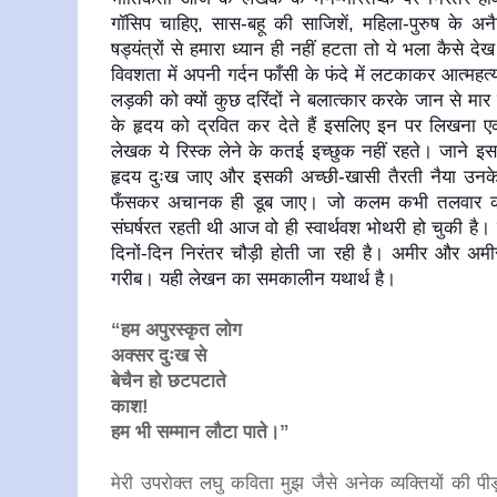
गॉसिप चाहिए, सास-बहू की साजिशें, महिला-पुरुष के अ
षड्यंत्रों से हमारा ध्यान ही नहीं हटता तो ये भला कैसे
विवशता में अपनी गर्दन फाँसी के फंदे में लटकाकर आत्मह
लड़की को क्यों कुछ दरिंदों ने बलात्कार करके जान से म
के हृदय को द्रवित कर देते हैं इसलिए इन पर लिखना 
लेखक ये रिस्क लेने के कतई इच्छुक नहीं रहते। जाने इसक
हृदय दुःख जाए और इसकी अच्छी-खासी तैरती नैया उनके क्
फँसकर अचानक ही डूब जाए। जो कलम कभी तलवार की धा
संघर्षरत रहती थी आज वो ही स्वार्थवश भोथरी हो चुकी ह
दिनों-दिन निरंतर चौड़ी होती जा रही है। अमीर और अ
गरीब। यही लेखन का समकालीन यथार्थ है।
“हम अपुरस्कृत लोग
अक्सर दुःख से
बेचैन हो छटपटाते
काश!
हम भी सम्मान लौटा पाते।”
मेरी उपरोक्त लघु कविता मुझ जैसे अनेक व्यक्तियों की पी