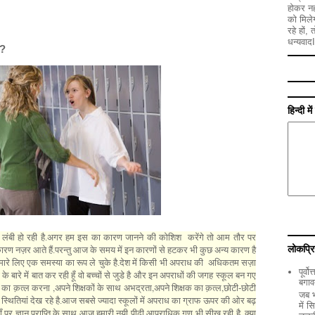
होकर नह
को मिले
रहे हों,
धन्यवादI
र?
हिन्दी म
ार लंबी हो रही है.अगर हम इस का कारण जानने की कोशिश करेंगे तो आम तौर पर
लोकप्रि
ारण नज़र आते हैं.परन्तु आज के समय में इन कारणों से हटकर भी कुछ अन्य कारण है
मारे लिए एक समस्या का रूप ले चुके है.देश में किसी भी अपराध की अधिकतम सज़ा
पूर्व
 के बारे में बात कर रही हूँ वो बच्चों से जुडे है और इन अपराधों की जगह स्कूल बन गए
बगाव
,
,
,
ठी का क़त्ल करना
अपने शिक्षकों के साथ अभद्रता
अपने शिक्षक का क़त्ल
छोटी-छोटी
जब भ
दि स्थितियां देख रहे है.आज सबसे ज्यादा स्कूलों में अपराध का ग्राफ ऊपर की ओर बढ़
में 
हाँ पर ज्ञान प्राप्ति के साथ आज हमारी नयी पीढ़ी आपराधिक गुण भी सीख रही है. क्या