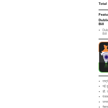
Total
Featu
Dubli
Bill
Dub
Bill
राष्ट
नई द
डी. 
पंजा
जनसं
नेशन