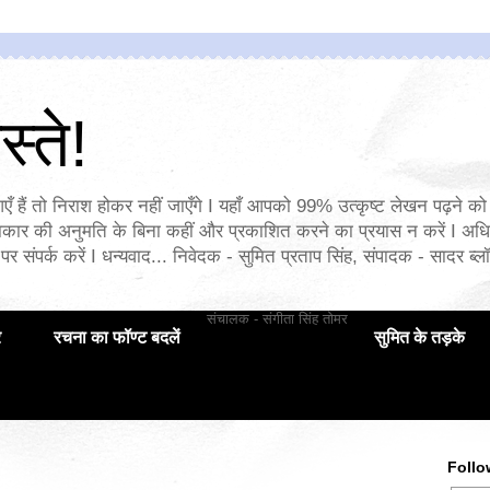
्ते!
एँ हैं तो निराश होकर नहीं जाएँगे I यहाँ आपको 99% उत्कृष्ट लेखन पढ़ने को 
ार की अनुमति के बिना कहीं और प्रकाशित करने का प्रयास न करें I अध
पर संपर्क करें I धन्यवाद... निवेदक - सुमित प्रताप सिंह, संपादक - सादर ब्लॉ
संचालक - संगीता सिंह तोमर
र
रचना का फॉण्ट बदलें
सुमित के तड़के
Follo