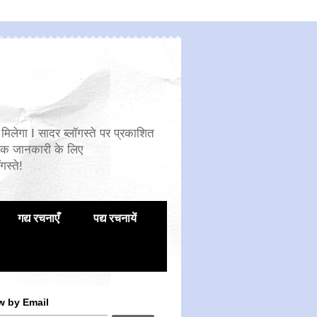
मिलेगा I सादर ब्लॉगस्ते पर प्रकाशित
िक जानकारी के लिए
गस्ते!
गद्य रचनाएँ
पद्य रचनायें
w by Email