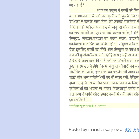
?
यह सही है
आज हम स्कूल में बच्चों को सि
घटना आजकल चैनलों की सुर्खी बनी हुई है. जिसमे
शिक्षिका ने उसके माता-पिता को उसकी गलतियों से
शिक्षिका को अकेला पाकर उसे चाकू से गोदकर मार 
?
का सच जानने का प्रयास नहीं करना चाहिए
मेर
,
,
,
कंप्यूटर
लैबटॉप
पामटॉप का बढ़ता चलन
इन्टर
,
,
कार्यक्रम
मातापिता का वर्किंग होना
संयुक्त परिवा
होता इसलिए बच्चों को टीवी और कंप्यूटर के साथ वक
पाने की फुर्सतमाँ-बाप को नहीं है.शायद यही से वे व
धीरे धीरे खत्म कर दिया है.यहाँ यह सोचने वाली बात
कुछ कदम उठाने होगे जिनमे संयुक्त परिवारों का महत
,
निर्धारित की जाये
इन्टरनेट का प्रयोग भी आवश्यक
,
पढ़ाई और अन्य गतिविधियों पर भी नज़र रखें
पेरेंट
दादा- दादी के साथ मित्रवत सम्बन्ध बनाने के लिए 
प्रतिस्पर्धा की भावना ना होकर मित्रतापूर्ण बर्ता
वातावरण दे पाएंगे और हमारे बच्चों में नयी उमंग
इबारत लिखेंगे.
***चित्र गूगल बाबा से साभार***
Posted by
manisha sanjeev
at
9:23 P