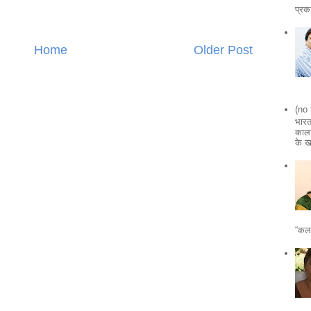
प्र
Home
Older Post
(no 
भारत
काला
के ख
“कल 