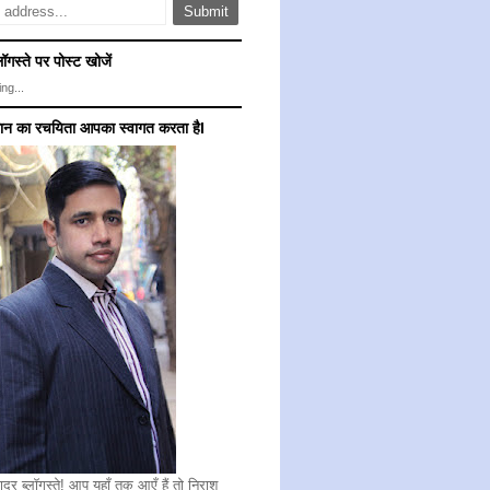
ॉगस्ते पर पोस्ट खोजें
ng...
गान का रचयिता आपका स्वागत करता हैI
ादर ब्लॉगस्ते! आप यहाँ तक आएँ हैं तो निराश