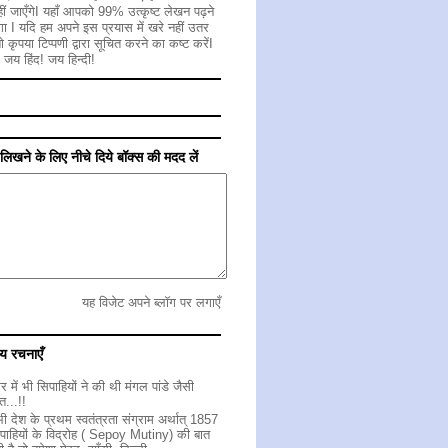
ीं जाएँगेI यहाँ आपको 99% उत्कृष्ट लेखन पढ़ने
गा I यदि हम अपने इस प्रयास में खरे नहीं उतर
 तो कृपया टिप्पणी द्वारा सूचित करने का कष्ट करेंI
 जय हिंद! जय हिन्दी!
ें लिखने के लिए नीचे दिये बॉक्स की मदद लें
यह विजेट अपने ब्लॉग पर लगाएँ
य रचनाएँ
ोत्तर में भी सिपाहियों ने की थी मंगल पांडे जैसी
त...!!
ी देश के प्रथम स्वतंत्रता संग्राम अर्थात् 1857
सिपाहियों के विद्रोह ( Sepoy Mutiny) की बात