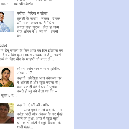
काशक : यश पब्लिकेशंस ...
कविता: बिटिया ने सीखा
तुलसी के समीप जलता दीपक
आँगन का करता प्रतिनिधित्व
लगता नन्हा सूरज लेता हो जन्म
रोज आँगन में । जब माँ अपनी
बेट...
title)
 में डेंगू मच्छरों के लिए आज का दिन इतिहास का
 दिन साबित हुआ।भारत सरकार ने डेंगू मच्छरों
ात्मे के लिए चीन के मच्छरों की मदद ले...
शोभना ब्लॉग रत्न सम्मान प्रविष्टि
संख्या - 17
कहानी: उपेक्षिता आज कौशल्या घर
में अकेली है और बहुत उदास भी |
कल रात ही बेटे ने घर में प्रवेश
करते ही बहू को बोला था कि –
सुबह 5 ब...
कहानी: दोस्ती की खातिर
आज इतने सालो बाद मेरा मन
कांता आंटी और अंकल के घर मुंबई
जाने का हुआ. आज मै बहुत खुश
थी, कांता आंटी ने मुझे बैठाया, मेरी
शादी मुंबई...