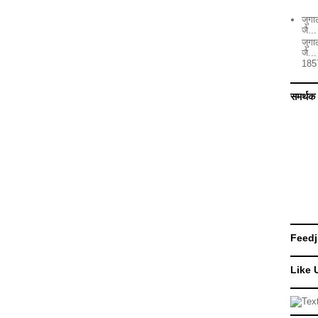
जुगाल
जै...
जुगाल
जै..
1857 
समर्थक
Feedj
Like 