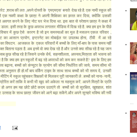
चलती
,
,
'
'
गरेट
शराब की लत
अपने दोस्तों के
एमएमएस
बनाते देख रहे है. एक नामी स्कूल की
,
ं एक नवमी कक्षा के छात्र ने अपनी शिक्षिका का क़त्ल कर दिया
क्योंकि उसकी
 अवगत करने के लिए नोट घर भेज दिया था. इस बात से परेशान छात्र ने कक्षा में
डाला. इसी तरह के कुछ अपराध लगातार मीडिया में दिख रहे है. क्या हम इन के पीछे
,
े विचार में कुछ ऐसे कारण है जो इन समस्याओं का मूल है मसलन एकल परिवार
,
,
नेट का आसान प्रयोग
इन्टरनेट का मोबाईल पर उपलब्ध होना
टीवी में आ रहे
र का विघटन. आजकल के एकल परिवारों में बच्चों के लिए माँ-बाप के पास समय नहीं
्त बिताना पड़ता है. अब इनमे वो क्या देख रहे है और उनसे क्या सीख रहे है यह जान
,
,
,
ो सब कुछ सीख रहे है जिसने उनके धैर्य
सहनशीलता
अपनत्व
मित्रता की भावना को
?
 है कि क्या हम इन स्कूलों में बढ़ रहे अपराधों को कम कर सकते है
इस के लिए हम
,
,
्व बढ़ाना
बच्चों को कंप्यूटर के प्रयोग की सीमा निर्धारित की जाये
समय सीमा भी
,
ता अनुसार ही हो.माँ बाप वर्किंग टाइम के साथ साथ बच्चों को भी समय दे
उनकी
,
्स मीटिंग में स्कूल पहुंचकर शिक्षकों से मिलकर पूरी जानकारी ले .बच्चों को नाना- नानी
प्रेरित करें ताकि वे कभी भी खुद को अकेला ना महसूस करें. आपने मित्रों के प्रति
,
,
व ही हो अगर हम यह छोटे छोटे कदम उठाएंगे तो बच्चों को वो सुरक्षित
खुशहाल
शांत
 और उत्साह के साथ छात्र जीवन को आगे बढ़ा सकेंगे.और अपने सुनहरे भविष्य की नयी
...
M