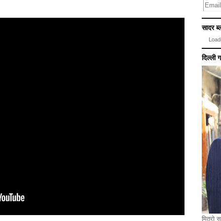
सादर ब्ल
Loadi
दिल्ली 
मित्रो स