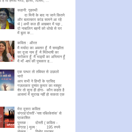
 है तो हमेशा मेरठ, झाँसी, दिल्ली, ...
कहानी: गृहस्थी
दा मिनी के बाद ना जाने कितने
और बलात्कार कांड सामने आ रहे
थे | अभी कल ही अखबार में पढ़ा ,
दो नाबालिग बहनों को धोखे से घर
में बुला क...
कविता : औरत
मै मर्यादा का अवतार हूँ मै समझौता
का दूजा नाम हूँ मै मितभाषी का
सरोकार हूँ मै भाइयों का अभिमान हूँ
मै माँ -बाप की पुचकार ह...
एक पत्थर तो तबियत से उछालो
यारो
आप सभी ने हिन्दी के प्रसिद्द
गज़लकार दुष्यंत कुमार का मशहूर
शेर तो सुना ही होगा- कौन कहता है
आसमां में सुराख नहीं हो सकता एक
मेरा दूसरा कविता
संग्रह’दोस्ती’-’यश पब्लिकेशंस’ से
प्रकाशित
पुस्तक : दोस्ती ( कविता -
संग्रह ) मूल्य : 195 रुपये
लेखक : विनोद पाराशर