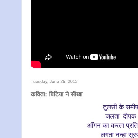
Tuesday, June 25, 2013
कविता: बिटिया ने सीखा
तुलसी के समी
जलता
दीपक
आँगन का करता प्रति
लगता नन्हा सू