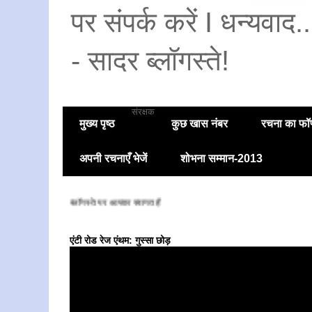
पर संपर्क करें I धन्यवाद
- सादर ब्लॉगस्ते!
संरक्षक
मुख्य पृष्ठ
कुछ खास नंबर
रचना का फॉण
अपनी रचनाएँ भेजें
शोभना सम्मान-2013
सादर ब्लॉगस्ते पर आपका स्वागत है
एंटी रोड रेज एंथम: गुस्सा छोड़