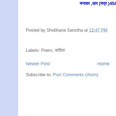
मनावर ,धार (मप्र )4
Posted by
Shobhana Sanstha
at
12:47 PM
Labels: Poem, कविता
Newer Post
Home
Subscribe to:
Post Comments (Atom)