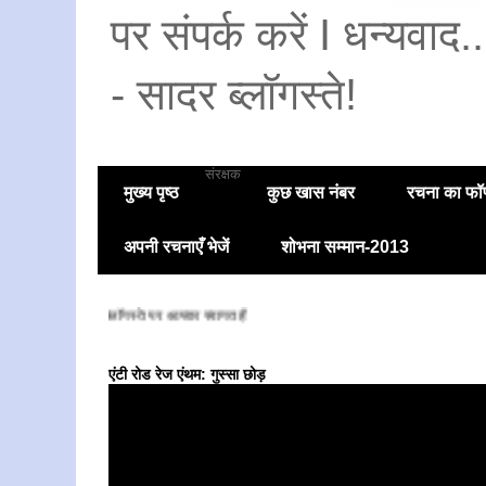
पर संपर्क करें I धन्यवाद
- सादर ब्लॉगस्ते!
संरक्षक
मुख्य पृष्ठ
कुछ खास नंबर
रचना का फॉण
अपनी रचनाएँ भेजें
शोभना सम्मान-2013
सादर ब्लॉगस्ते पर आपका स्वागत है
एंटी रोड रेज एंथम: गुस्सा छोड़