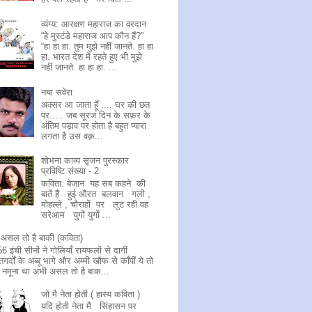
व्यंग्य: आरक्षण महाराज का वरदान
“हे मुस्टंडे महाराज आप कौन हैं?”
“हा हा हा. तुम मुझे नहीं जानते. हा हा
हा. भारत देश में रहते हुए भी मुझे
नहीं जानते. हा हा हा. ...
नया सवेरा
अक्सर आ जाता हूँ .... घर की छत
पर..... जब सूरज दिन के सफ़र के
अंतिम पड़ाव पर होता है बहुत प्यारा
लगता है उस वक़...
शोभना काव्य सृजन पुरस्कार
प्रविष्टि संख्या - 2
कविता: बेजान यह सब कहने की
बातें हैं हुई औरत बलवान गली ,
मोहल्ले , चौराहों पर लुट रही वह
सरेआम युगों युगों ...
असल तो है बाकी (कविता)
6 इंची सीनों ने गोलियाँ रायफलों से दागीं
गर्दों के अब्बू भागे और अम्मी खौफ से काँपीं ये तो
फ नमूना था अभी असल तो है बाक...
जो मै नेता होती ( हास्य कविता )
यदि होती नेता मै सिंहासन पर