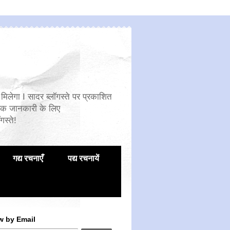
मिलेगा I सादर ब्लॉगस्ते पर प्रकाशित
िक जानकारी के लिए
गस्ते!
गद्य रचनाएँ
पद्य रचनायें
w by Email