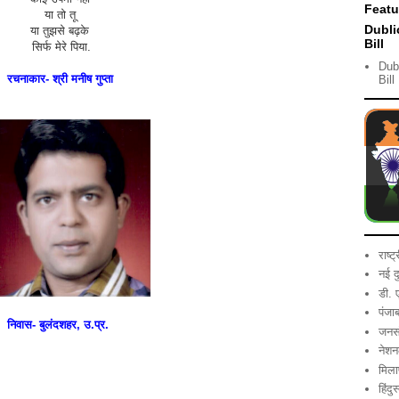
Featu
या तो तू
Dubli
या तुझसे बढ़के
Bill
सिर्फ मेरे पिया.
Dub
रचनाकार- श्री मनीष गुप्ता
Bill
राष्ट
नई द
डी. 
पंजा
निवास- बुलंदशहर, उ.प्र.
जनसं
नेशन
मिला
हिंदु