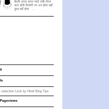
बैठती अगल बगल प्यादे लंबी मोटर
कार होती तिजोरी भर धन होता यहाँ
कुछ वहाँ होता ...
it
Us
 Pageviews