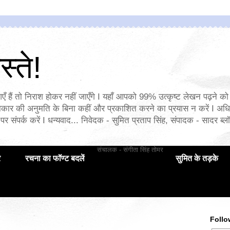
्ते!
एँ हैं तो निराश होकर नहीं जाएँगे I यहाँ आपको 99% उत्कृष्ट लेखन पढ़ने को 
ार की अनुमति के बिना कहीं और प्रकाशित करने का प्रयास न करें I अध
पर संपर्क करें I धन्यवाद... निवेदक - सुमित प्रताप सिंह, संपादक - सादर ब्लॉ
संचालक - संगीता सिंह तोमर
र
रचना का फॉण्ट बदलें
सुमित के तड़के
Follo