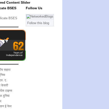
red Content Slider
cate BSES
Follow Us
licate BSES
Follow this blog
्रीय सहारा
ुनिया
एल. ए.
ब केसरी
देश टाइम्स
ल दुनिया
प
स्तान ई पेपर