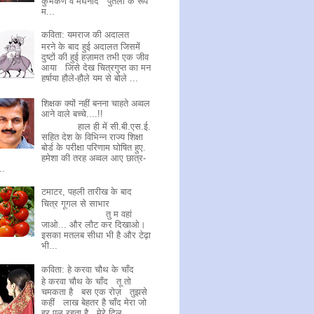
कुंभकर्ण व मेघनाद पुतलों के रूप
म...
कविता: यमराज की अदालत
मरने के बाद हुई अदालत जिसमें
दुष्टों की हुई हज़ामत तभी एक जीव
आया जिसे देख चित्रगुप्त का मन
हर्षाया हौले-हौले यम से बोले ...
शिक्षक क्यों नहीं बनना चाहते अव्वल
आने वाले बच्चे....!!
हाल ही में सी.बी.एस.ई.
सहित देश के विभिन्न राज्य शिक्षा
बोर्ड के परीक्षा परिणाम घोषित हुए.
हमेशा की तरह अव्वल आए छात्र-
..
टमाटर, पहली तारीख के बाद
चित्र गूगल से साभार
तु म वहां
जाओ... और लौट कर दिखाओ।
इसका मतलब सीधा भी है और टेढ़ा
भी...
कविता: हे करवा चौथ के चाँद
हे करवा चौथ के चाँद तू तो
चमकता है बस एक रोज़ तुझसे
कहीं लाख बेहतर है चाँद मेरा जो
हर पल रहता है मेरे दिल ...