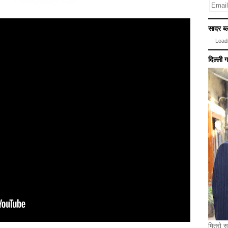
सादर ब्ल
Loadi
दिल्ली 
मित्रो स