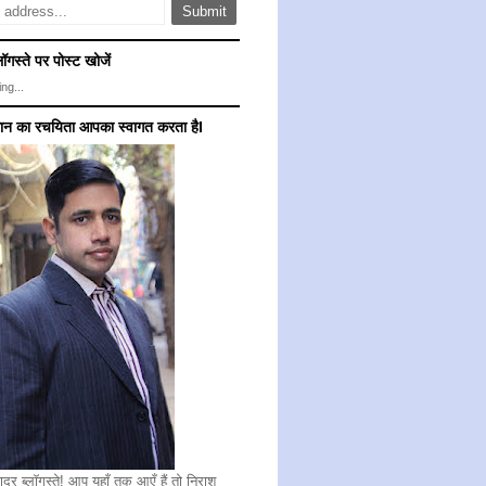
ॉगस्ते पर पोस्ट खोजें
ng...
गान का रचयिता आपका स्वागत करता हैI
ादर ब्लॉगस्ते! आप यहाँ तक आएँ हैं तो निराश