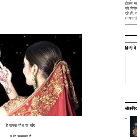
होकर नह
को मिले
रहे हों,
धन्यवादI
हिन्दी म
लोकप्रि
हे करवा चौथ के चाँद
तू तो चमकता है