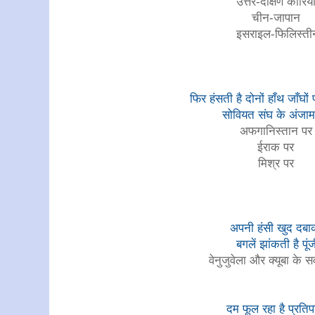
उत्तर-दक्षिण कोरिय
चीन-जापान
इसराइल-फिलिस्ती
फिर हंसती है दोनों हाँथ जाँघो
सोवियत संघ के अंजा
अफगानिस्तान प
ईराक पर
मिश्र पर
अपनी हंसी खुद दब
बगलें झांकती है पूं
वेनुजुवेला और क्यूबा के
दम फूल रहा है प्रत