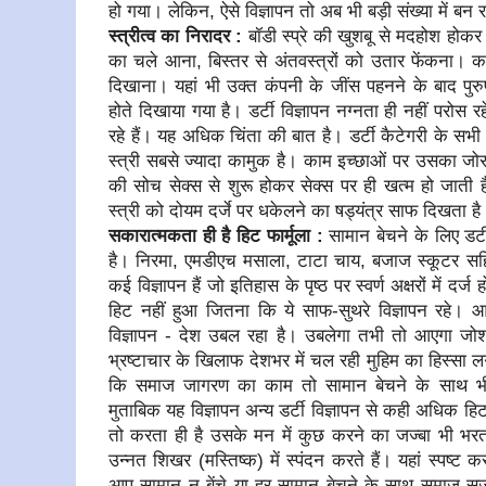
हो गया। लेकिन, ऐसे विज्ञापन तो अब भी बड़ी संख्या में बन रह
स्त्रीत्व का निरादर :
बॉडी स्प्रे की खुशबू से मदहोश होकर 
का चले आना, बिस्तर से अंतवस्त्रों को उतार फेंकना। कपड़े
दिखाना। यहां भी उक्त कंपनी के जींस पहनने के बाद पुरुषो
होते दिखाया गया है। डर्टी विज्ञापन नग्नता ही नहीं परोस र
रहे हैं। यह अधिक चिंता की बात है। डर्टी कैटेगरी के सभी वि
स्त्री सबसे ज्यादा कामुक है। काम इच्छाओं पर उसका जोर 
की सोच सेक्स से शुरू होकर सेक्स पर ही खत्म हो जाती है। ड
स्त्री को दोयम दर्जे पर धकेलने का षड्यंत्र साफ दिखता है
सकारात्मकता ही है हिट फार्मूला :
सामान बेचने के लिए डर्ट
है। निरमा, एमडीएच मसाला, टाटा चाय, बजाज स्कूटर सहि
कई विज्ञापन हैं जो इतिहास के पृष्ठ पर स्वर्ण अक्षरों में दर्
हिट नहीं हुआ जितना कि ये साफ-सुथरे विज्ञापन रहे।
विज्ञापन - देश उबल रहा है। उबलेगा तभी तो आएगा जोश,
भ्रष्टाचार के खिलाफ देशभर में चल रही मुहिम का हिस्सा 
कि समाज जागरण का काम तो सामान बेचने के साथ भ
मुताबिक यह विज्ञापन अन्य डर्टी विज्ञापन से कही अधिक ह
तो करता ही है उसके मन में कुछ करने का जज्बा भी भरता
उन्नत शिखर (मस्तिष्क) में स्पंदन करते हैं। यहां स्पष्ट 
आप सामान न बेंचे या हर सामान बेचने के साथ समाज 