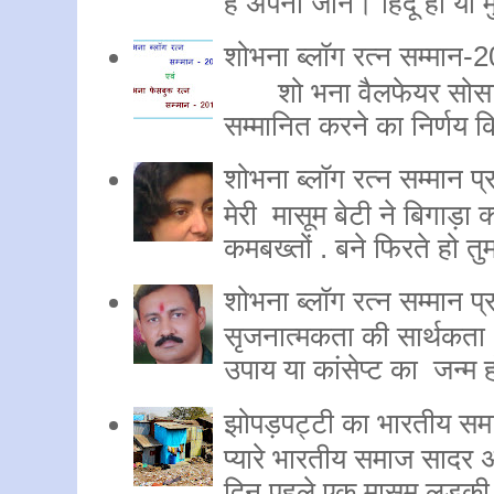
है अपनी जान। हिंदू हों या म
शोभना ब्लॉग रत्न सम्मान
शो भना वैलफेयर सोसाइट
सम्मानित करने का निर्णय क
शोभना ब्लॉग रत्न सम्मान प्र
मेरी मासूम बेटी ने बिगाड़ा क
कमबख्तों . बने फिरते हो तुम
शोभना ब्लॉग रत्न सम्मान प्र
सृजनात्मकता की सार्थकत
उपाय या कांसेप्ट का जन्म हो
झोपड़पट्टी का भारतीय सम
प्यारे भारतीय समाज सादर 
दिन पहले एक मासूम लड़की