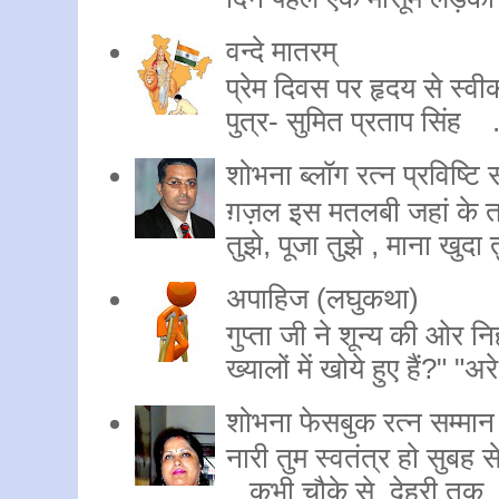
वन्दे मातरम्
प्रेम दिवस पर हृदय से स्वीका
पुत्र- सुमित प्रताप सिंह .
शोभना ब्लॉग रत्न प्रविष्टि स
ग़ज़ल इस मतलबी जहां के तल
तुझे, पूजा तुझे , माना खुदा 
अपाहिज (लघुकथा)
गुप्ता जी ने शून्य की ओर नि
ख्यालों में खोये हुए हैं?" "अरे
शोभना फेसबुक रत्न सम्मान प
नारी तुम स्वतंत्र हो सु
कभी चौके से देहरी तक कभ