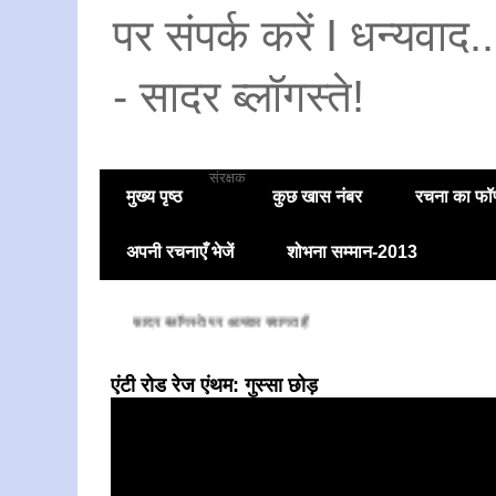
पर संपर्क करें I धन्यवाद
- सादर ब्लॉगस्ते!
संरक्षक
मुख्य पृष्ठ
कुछ खास नंबर
रचना का फॉण
अपनी रचनाएँ भेजें
शोभना सम्मान-2013
सादर ब्लॉगस्ते पर आपका स्वागत है
एंटी रोड रेज एंथम: गुस्सा छोड़