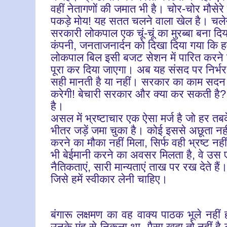
वहीं नेतागणों की जमात भी है। चोर-चोर मौसेरे ह
पकड़े मोय! यह सतत चलने वाला खेल है। चल
सरकारी लोकपाल एक चूं-चूं का मुरब्बा बना दि
कंपनी, जनताजनार्दन को दिखा दिया गया कि ह
लोकपाल बिल इसी बजट सेशन में पारित करने 
पूरा कर दिया जाएगा। अब यह संसद पर निर्भर है 
सही मानती है या नहीं। सरकार का काम सदन म
करेगी! बेचारी सरकार और क्या कर सकती है?
है।
असल में भ्रष्टाचार एक ऐसा मर्ज है जो हर तब
भीतर जड़ें जमा चुका है। कोई इससे अछूता नहीं 
करने का मौका नहीं मिला, सिर्फ वही भ्रष्ट नहीं ह
भी बेईमानी करने का अवसर मिलता है, वे उस ए
नैतिकताएं, सारी मान्यताएं ताख पर रख देते ह
जिसे हमें स्वीकार लेनी चाहिए।
बंगारू लक्षमण का वह वाक्य पाठक भूले नहीं 
उनके मुंह से निकला था--पैसा खुदा तो नहीं है 