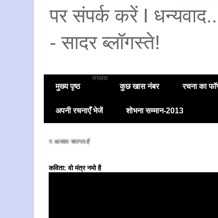
पर संपर्क करें I धन्यवाद
- सादर ब्लॉगस्ते!
संरक्षक
मुख्य पृष्ठ
कुछ खास नंबर
रचना का फॉण
अपनी रचनाएँ भेजें
शोभना सम्मान-2013
र ब्लॉगस्ते पर आपका स्वागत है
कविता: वो मंत्र नमो है